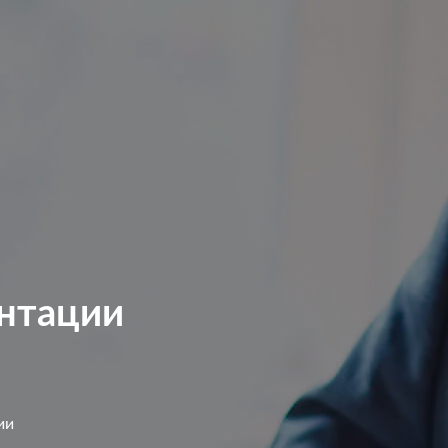
нтации
ии