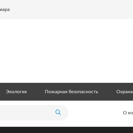
Тиара
Экология
Пожарная безопасность
Охрана
О к